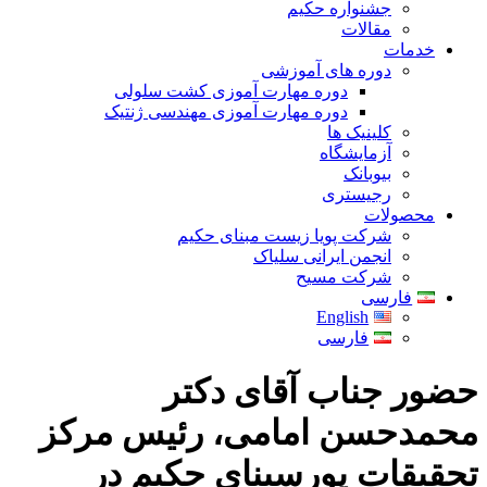
جشنواره حکیم
مقالات
خدمات
دوره های آموزشی
دوره مهارت آموزی کشت سلولی
دوره مهارت آموزی مهندسی ژنتیک
کلینیک ها
آزمایشگاه
بیوبانک
رجیستری
محصولات
شرکت پویا زیست مبنای حکیم
انجمن ایرانی سلیاک
شرکت مسیح
فارسی
English
فارسی
حضور جناب آقای دکتر
محمدحسن امامی، رئیس مرکز
تحقیقات پورسینای حکیم در