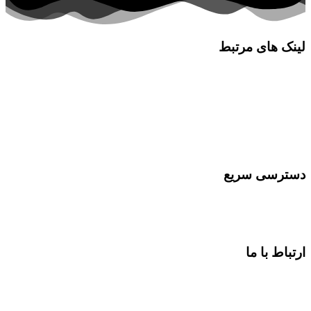
لینک های مرتبط
کلینیک پورسینای حکیم
آزمایشگاه پورسینای حکیم
انجمن ایرانی سلیاک
شرکت مهندسی سلامت یار حکیم
دسترسی سریع
مقالات
ارتباط با ما
آدرس:
اصفهان، اتوبان آقابابایی، خیابان سپهر، شهرک سلامت
اصفهان، طبقه سوم