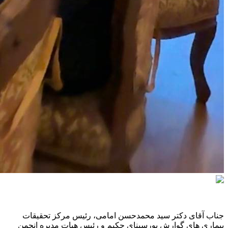
جناب آقای دکتر سید محمدحسن امامی، رئیس مرکز تحقیقات
بیماری های گوارش پورسینای حکیم و رئیس هیات مدیره انجمن