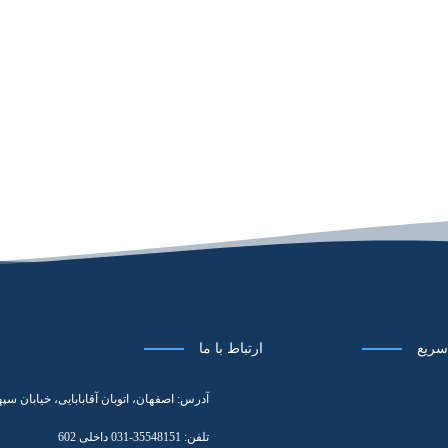
ریع
ارتباط با ما
آدرس:
اصفهان، اتوبان آقابابایی، خیابان
تلفن:
35548151-031 داخلی 602