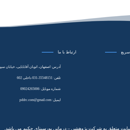
ریع
ارتباط با ما
آدرس:
اصفهان، اتوبان آقابابایی، خیابان
تلفن:
35548151-031 داخلی 602
شماره موبایل:
09024265006
ایمیل:
pddrc.com@gmail.com
ایت متعلق به شرکت پژوهشی – درمانی پورسینای حکیم می باشد.