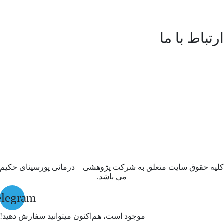
ارتباط با ما
آدرس:
اصفهان، اتوبان آقابابایی، خیابان سپهر، شهرک سلامت
اصفهان، طبقه سوم
تلفن:
35548151-031 داخلی 602
شماره موبایل:
09024265006
ایمیل:
pddrc.com@gmail.com
کلیه حقوق سایت متعلق به شرکت پژوهشی – درمانی پورسینای حکیم
می باشد.
elegram
موجود است، هم‌اکنون میتوانید سفارش دهید!