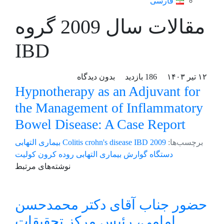
فارسی
مقالات سال 2009 گروه
IBD
۱۲ تیر ۱۴۰۳
186 بازدید
بدون دیدگاه
Hypnotherapy as an Adjuvant for
the Management of Inflammatory
Bowel Disease: A Case Report
برچسب‌ها:
2009
IBD
crohn's disease
Colitis
بیماری التهابی
دستگاه گوارش
بیماری التهابی روده
کرون
کولیت
نوشته‌های مرتبط
حضور جناب آقای دکتر محمدحسن
امامی، رئیس مرکز تحقیقات