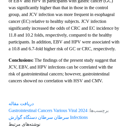
of EBV and HPV in participants with gastric cancer (GC)
was significantly higher than that in those in the control
group, and JCV infection was more frequent in esophageal
cancer (EC) relative to healthy subjects. JCV infection
significantly increased the odds of CRC and EC incidence by
11.8 and 10.2 folds, respectively, compared to the healthy
participants. In addition, EBV and HPV were associated with
a 10.8 and 6.7-fold higher risk of GC or CRC, respectively.
Conclusions:
The findings of the present study suggest that
JCV, EBV, and HPV infections can be correlated with the
risk of gastrointestinal cancers; however, gastrointestinal
cancers showed no correlation with HSV and CMV.
دریافت مقاله
برچسب‌ها:
2024
Various Viral
Gastrointestinal Cancers
Infections
سرطان
سرطان دستگاه گوارش
نوشته‌های مرتبط