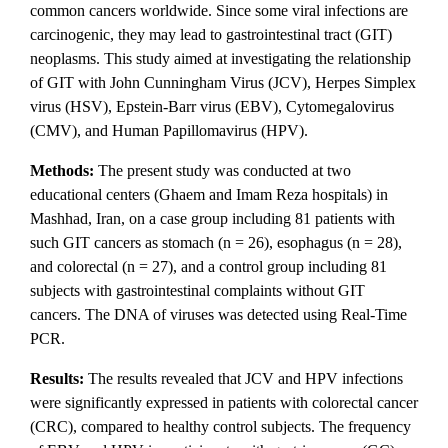
common cancers worldwide. Since some viral infections are
carcinogenic, they may lead to gastrointestinal tract (GIT)
neoplasms. This study aimed at investigating the relationship
of GIT with John Cunningham Virus (JCV), Herpes Simplex
virus (HSV), Epstein-Barr virus (EBV), Cytomegalovirus
(CMV), and Human Papillomavirus (HPV).
Methods:
The present study was conducted at two
educational centers (Ghaem and Imam Reza hospitals) in
Mashhad, Iran, on a case group including 81 patients with
such GIT cancers as stomach (n = 26), esophagus (n = 28),
and colorectal (n = 27), and a control group including 81
subjects with gastrointestinal complaints without GIT
cancers. The DNA of viruses was detected using Real-Time
PCR.
Results:
The results revealed that JCV and HPV infections
were significantly expressed in patients with colorectal cancer
(CRC), compared to healthy control subjects. The frequency