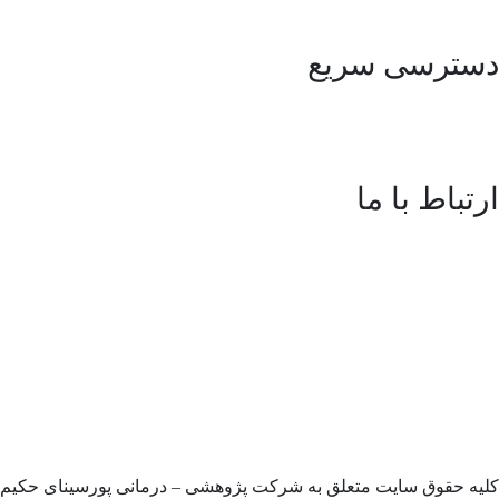
شرکت مهندسی سلامت یار حکیم
دسترسی سریع
مقالات
ارتباط با ما
آدرس:
اصفهان، اتوبان آقابابایی، خیابان سپهر، شهرک سلامت
اصفهان، طبقه سوم
تلفن:
35548151-031 داخلی 602
شماره موبایل:
09024265006
ایمیل:
pddrc.com@gmail.com
کلیه حقوق سایت متعلق به شرکت پژوهشی – درمانی پورسینای حکیم