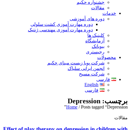
جشنواره حکیم
مقالات
خدمات
دوره های آموزشی
دوره مهارت آموزی کشت سلولی
دوره مهارت آموزی مهندسی ژنتیک
کلینیک ها
آزمایشگاه
بیوبانک
رجیستری
محصولات
شرکت پویا زیست مبنای حکیم
انجمن ایرانی سلیاک
شرکت مسیح
فارسی
English
فارسی
برچسب: Depression
Home
/ Posts tagged “Depression”
مقالات
Effect of play therapy on depression in children with