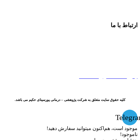
مقالات
ارتباط با ما
آدرس:
اصفهان، اتوبان آقابابایی، خیابان سپهر، شهرک سلامت
اصفهان، طبقه سوم
تلفن:
35548151-031 داخلی 602
شماره موبایل:
09024265006
ایمیل:
pddrc.com@gmail.com
کلیه حقوق سایت متعلق به شرکت پژوهشی – درمانی پورسینای حکیم می باشد.
Telegr
موجود است، هم‌اکنون میتوانید سفارش دهید!
ناموجود!