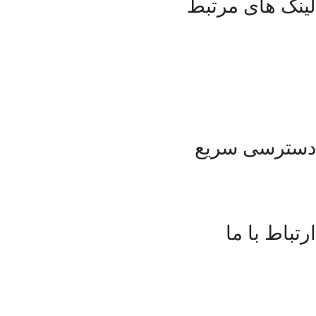
لینک های مرتبط
کلینیک پورسینای حکیم
آزمایشگاه پورسینای حکیم
انجمن ایرانی سلیاک
شرکت مهندسی سلامت یار حکیم
دسترسی سریع
مقالات
ارتباط با ما
آدرس:
اصفهان، اتوبان آقابابایی، خیابان سپهر، شهرک سلامت اصفهان
تلفن:
35548151-031 داخلی 602
شماره موبایل:
09024265006