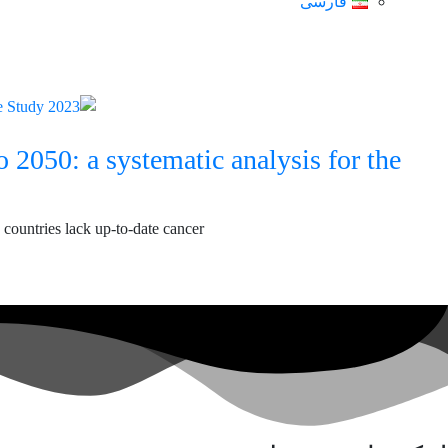
فارسی
o 2050: a systematic analysis for the
 countries lack up-to-date cancer