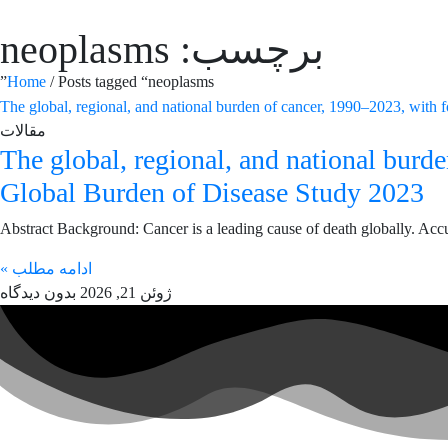
برچسب: neoplasms
Home
/ Posts tagged “neoplasms”
مقالات
The global, regional, and national burde
Global Burden of Disease Study 2023
Abstract Background: Cancer is a leading cause of death globally. Accu
ادامه مطلب »
ژوئن 21, 2026
بدون دیدگاه