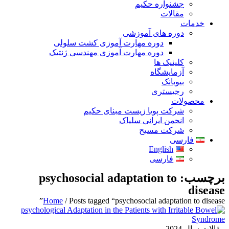
جشنواره حکیم
مقالات
خدمات
دوره های آموزشی
دوره مهارت آموزی کشت سلولی
دوره مهارت آموزی مهندسی ژنتیک
کلینیک ها
آزمایشگاه
بیوبانک
رجیستری
محصولات
شرکت پویا زیست مبنای حکیم
انجمن ایرانی سلیاک
شرکت مسیح
فارسی
English
فارسی
برچسب: psychosocial adaptation to
disease
Home
/ Posts tagged “psychosocial adaptation to disease”
مقالات سال 2024