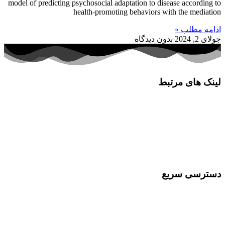
model of predicting psychosocial adaptation to disease according to
health-promoting behaviors with the mediation
ادامه مطلب »
جولای 2, 2024
بدون دیدگاه
لینک های مرتبط
کلینیک پورسینای حکیم
آزمایشگاه پورسینای حکیم
انجمن ایرانی سلیاک
شرکت مهندسی سلامت یار حکیم
دسترسی سریع
مقالات