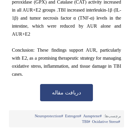
peroxidase (GPX) and Catalase (CAT) activity increased
in all AUR+E2 groups .TBI increased interleukin-1β (IL-
1β) and tumor necrosis factor α (TNF-α) levels in the
intestine, which were reduced by AUR alone and
AUR+E2
Conclusion:
These findings support AUR, particularly
with E2, as a promising therapeutic strategy for managing
oxidative stress, inflammation, and tissue damage in TBI
cases.
دریافت مقاله
برچسب‌ها:
Auraptene
Estrogen
Neuroprotection
TBI
Oxidative Stress