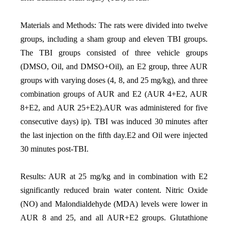
Materials and Methods:
The rats were divided into twelve
groups, including a sham group and eleven TBI groups.
The TBI groups consisted of three vehicle groups
(DMSO, Oil, and DMSO+Oil), an E2 group, three AUR
groups with varying doses (4, 8, and 25 mg/kg), and three
combination groups of AUR and E2 (AUR 4+E2, AUR
8+E2, and AUR 25+E2).AUR was administered for five
consecutive days) ip). TBI was induced 30 minutes after
the last injection on the fifth day.E2 and Oil were injected
30 minutes post-TBI.
Results:
AUR at 25 mg/kg and in combination with E2
significantly reduced brain water content. Nitric Oxide
(NO) and Malondialdehyde (MDA) levels were lower in
AUR 8 and 25, and all AUR+E2 groups. Glutathione